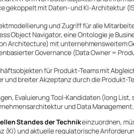
 gekoppelt mit Daten- und KI-Architektur (IS
.
tmodellierung und Zugriff für alle Mitarbeit
 Object Navigator, eine Ontologie je Busine
tion Architecture) mit unternehmensweitem Ge
nbasierter Governance (Data Owner = Produc
häftsobjekten für Produkt-Teams mit Abgleich
r und breiter Akzeptanz durch die Produkt-Te
n, Evaluierung Tool-Kandidaten (long List, sh
ternehmensarchitektur und Data Management.
ellen Standes der Technik
einzuordnen, mü
enz (KI) und aktuelle regulatorische Anforder