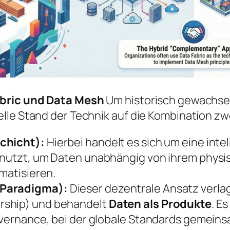
abric und Data Mesh
Um historisch gewachse
lle Stand der Technik auf die Kombination z
Schicht):
Hierbei handelt es sich um eine inte
 nutzt, um Daten unabhängig von ihrem physi
matisieren.
 Paradigma):
Dieser dezentrale Ansatz verla
rship) und behandelt
Daten als Produkte
. E
overnance, bei der globale Standards gemeins