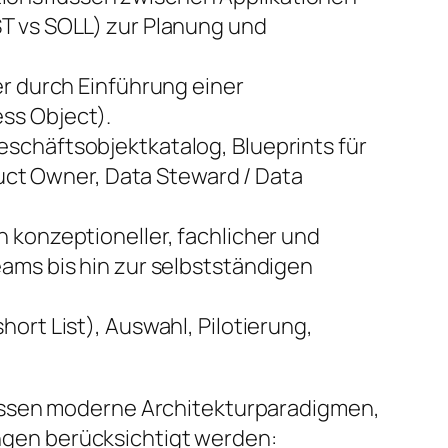
T vs SOLL) zur Planung und
er durch Einführung einer
ss Object).
schäftsobjektkatalog, Blueprints für
t Owner, Data Steward / Data
 konzeptioneller, fachlicher und
ams bis hin zur selbstständigen
ort List), Auswahl, Pilotierung,
ssen moderne Architekturparadigmen,
ungen berücksichtigt werden: