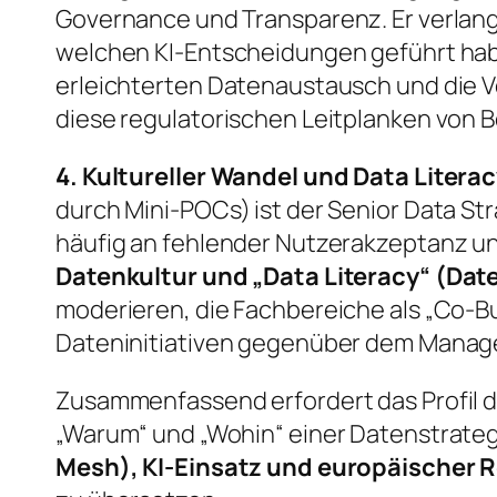
Governance und Transparenz. Er verlangt
welchen KI-Entscheidungen geführt ha
erleichterten Datenaustausch und die 
diese regulatorischen Leitplanken von B
4. Kultureller Wandel und Data Litera
durch Mini-POCs) ist der Senior Data S
häufig an fehlender Nutzerakzeptanz un
Datenkultur und „Data Literacy“ (Da
moderieren, die Fachbereiche als „Co-Bu
Dateninitiativen gegenüber dem Manag
Zusammenfassend erfordert das Profil de
„Warum“ und „Wohin“ einer Datenstrate
Mesh), KI-Einsatz und europäischer R