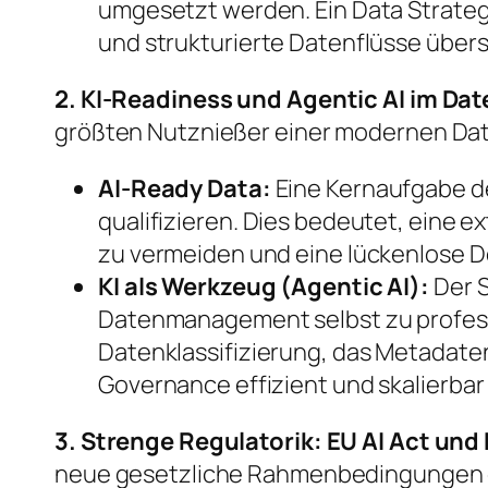
umgesetzt werden. Ein Data Strateg
und strukturierte Datenflüsse über
2. KI-Readiness und Agentic AI im 
größten Nutznießer einer modernen Dat
AI-Ready Data:
Eine Kernaufgabe de
qualifizieren. Dies bedeutet, eine 
zu vermeiden und eine lückenlose D
KI als Werkzeug (Agentic AI):
Der S
Datenmanagement selbst zu profess
Datenklassifizierung, das Metadat
Governance effizient und skalierbar 
3. Strenge Regulatorik: EU AI Act und
neue gesetzliche Rahmenbedingungen 