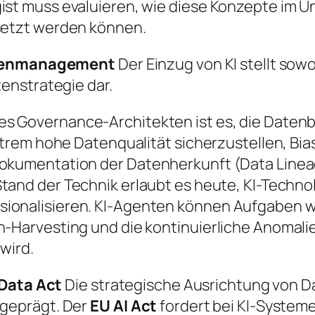
ist muss evaluieren, wie diese Konzepte im 
setzt werden können.
Datenmanagement
Der Einzug von KI stellt sow
enstrategie dar.
s Governance-Architekten ist es, die Datenb
extrem hohe Datenqualität sicherzustellen, Bi
okumentation der Datenherkunft (Data Linea
tand der Technik erlaubt es heute, KI-Techn
ionalisieren. KI-Agenten können Aufgaben wi
en-Harvesting und die kontinuierliche Anoma
wird.
 Data Act
Die strategische Ausrichtung von D
geprägt. Der
EU AI Act
fordert bei KI-Systeme