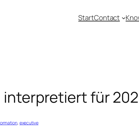
Start
Contact
Kno
interpretiert für 202
formation
, 
executive