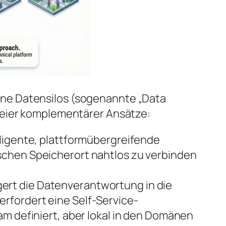
ne Datensilos (sogenannte „Data
weier komplementärer Ansätze:
lligente, plattformübergreifende
schen Speicherort nahtlos zu verbinden
gert die Datenverantwortung in die
s erfordert eine Self-Service-
am definiert, aber lokal in den Domänen