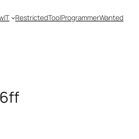
wIT
Restricted
ToolProgrammerWanted
6ff