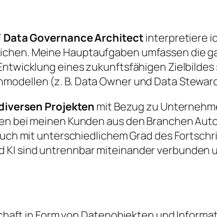
 / Data Governance Architect
interpretiere i
ichen. Meine Hauptaufgaben umfassen die ga
Entwicklung eines zukunftsfähigen Zielbild
modellen (z. B. Data Owner und Data Steward
 diversen Projekten
mit Bezug zu Unternehmen
ben bei meinen Kunden aus den Branchen Auto
auch mit unterschiedlichem Grad des Fortschr
KI sind untrennbar miteinander verbunden u
aft in Form von Datenobjekten und Informat