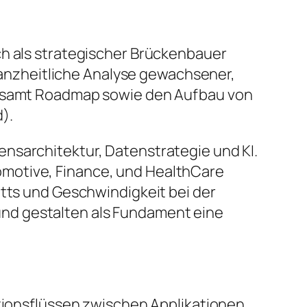
ch als strategischer Brückenbauer
nzheitliche Analyse gewachsener,
es samt Roadmap sowie den Aufbau von
).
sarchitektur, Datenstrategie und KI.
motive, Finance, und HealthCare
itts und Geschwindigkeit bei der
nd gestalten als Fundament eine
ionsflüssen zwischen Applikationen