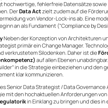
 hochwertige, fehlerfreie Datensätze sowie d
ben. Der
Data Act
zielt zudem auf die Förder
Vermeidung von Vendor-Lock-ins ab. Eine mo
eginn an als Fundament (“Compliance by Desig
cy
Neben der Konzeption von Architekturen und
trategist primär ein Change Manager. Technol
d verkrustetem Silodenken. Daher ist die
För
tenkompetenz)
auf allen Ebenen unabdingbar.
ilder“ in die Strategie einbeziehen und den 
ement klar kommunizieren.
s Senior Data Strategist / Data Governance A
gie mit den hochaktuellen Anforderungen vo
egulatorik
in Einklang zu bringen und dies in