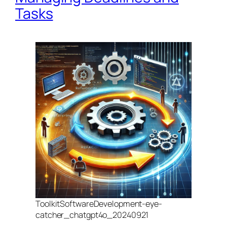
Tasks
ToolkitSoftwareDevelopment-eye-
catcher_chatgpt4o_20240921