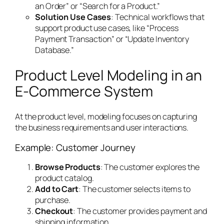
an Order” or “Search for a Product.”
Solution Use Cases
: Technical workflows that
support product use cases, like “Process
Payment Transaction” or “Update Inventory
Database.”
Product Level Modeling in an
E-Commerce System
At the product level, modeling focuses on capturing
the business requirements and user interactions.
Example: Customer Journey
Browse Products
: The customer explores the
product catalog.
Add to Cart
: The customer selects items to
purchase.
Checkout
: The customer provides payment and
shipping information.