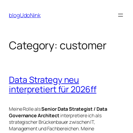
Skip
to
blogUdoNink
content
Category:
customer
Data Strategy neu
interpretiert für 2026ff
Meine Rolle als
Senior Data Strategist / Data
Governance Architect
interpretiere ich als
strategischer Brückenbauer zwischen IT,
Management und Fachbereichen. Meine