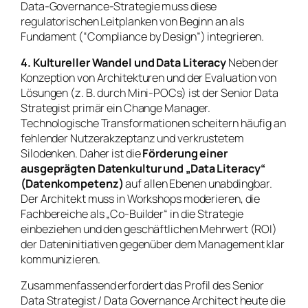
Data-Governance-Strategie muss diese
regulatorischen Leitplanken von Beginn an als
Fundament (“Compliance by Design”) integrieren.
4. Kultureller Wandel und Data Literacy
Neben der
Konzeption von Architekturen und der Evaluation von
Lösungen (z. B. durch Mini-POCs) ist der Senior Data
Strategist primär ein Change Manager.
Technologische Transformationen scheitern häufig an
fehlender Nutzerakzeptanz und verkrustetem
Silodenken. Daher ist die
Förderung einer
ausgeprägten Datenkultur und „Data Literacy“
(Datenkompetenz)
auf allen Ebenen unabdingbar.
Der Architekt muss in Workshops moderieren, die
Fachbereiche als „Co-Builder“ in die Strategie
einbeziehen und den geschäftlichen Mehrwert (ROI)
der Dateninitiativen gegenüber dem Management klar
kommunizieren.
Zusammenfassend erfordert das Profil des Senior
Data Strategist / Data Governance Architect heute die