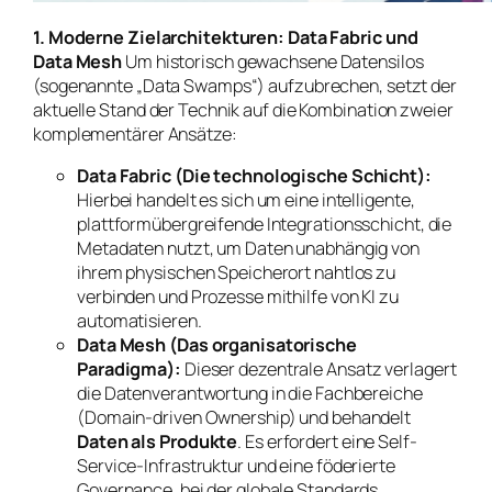
1. Moderne Zielarchitekturen: Data Fabric und
Data Mesh
Um historisch gewachsene Datensilos
(sogenannte „Data Swamps“) aufzubrechen, setzt der
aktuelle Stand der Technik auf die Kombination zweier
komplementärer Ansätze:
Data Fabric (Die technologische Schicht):
Hierbei handelt es sich um eine intelligente,
plattformübergreifende Integrationsschicht, die
Metadaten nutzt, um Daten unabhängig von
ihrem physischen Speicherort nahtlos zu
verbinden und Prozesse mithilfe von KI zu
automatisieren.
Data Mesh (Das organisatorische
Paradigma):
Dieser dezentrale Ansatz verlagert
die Datenverantwortung in die Fachbereiche
(Domain-driven Ownership) und behandelt
Daten als Produkte
. Es erfordert eine Self-
Service-Infrastruktur und eine föderierte
Governance, bei der globale Standards