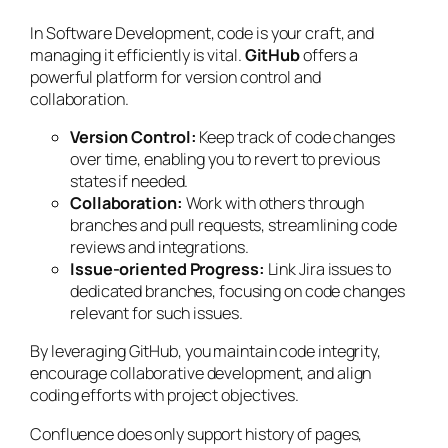
In Software Development, code is your craft, and
managing it efficiently is vital.
GitHub
offers a
powerful platform for version control and
collaboration.
Version Control:
Keep track of code changes
over time, enabling you to revert to previous
states if needed.
Collaboration:
Work with others through
branches and pull requests, streamlining code
reviews and integrations.
Issue-oriented Progress:
Link Jira issues to
dedicated branches, focusing on code changes
relevant for such issues.
By leveraging GitHub, you maintain code integrity,
encourage collaborative development, and align
coding efforts with project objectives.
Confluence does only support history of pages,