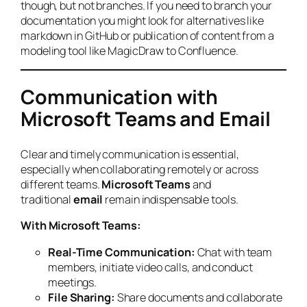
though, but not branches. If you need to branch your
documentation you might look for alternatives like
markdown in GitHub or publication of content from a
modeling tool like MagicDraw to Confluence.
Communication with
Microsoft Teams and Email
Clear and timely communication is essential,
especially when collaborating remotely or across
different teams.
Microsoft Teams
and
traditional
email
remain indispensable tools.
With Microsoft Teams:
Real-Time Communication:
Chat with team
members, initiate video calls, and conduct
meetings.
File Sharing:
Share documents and collaborate