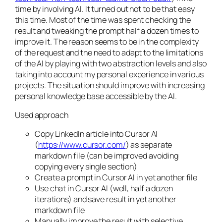
time by involving AI. It turned out not to be that easy
this time. Most of the time was spent checking the
result and tweaking the prompt half a dozen times to
improve it. The reason seems to be in the complexity
of the request and the need to adapt to the limitations
of the AI by playing with two abstraction levels and also
taking into account my personal experience in various
projects. The situation should improve with increasing
personal knowledge base accessible by the AI.
Used approach
Copy LinkedIn article into Cursor AI
(
https://www.cursor.com/
) as separate
markdown file (can be improved avoiding
copying every single section)
Create a prompt in Cursor AI in yet another file
Use chat in Cursor AI (well, half a dozen
iterations) and save result in yet another
markdown file
Manually improve the result with selective