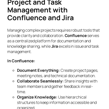
Project and Task
Management with
Confluence and Jira
Managing complex projects requires robust tools that
provide clarity and collaboration.
Confluence
serves
as a centralized platform for documentation and
knowledge sharing, while
Jira
excels in issue and task
management.
In Confluence:
Document Everything:
Create project pages,
meeting notes, and technical documentation.
Collaborate Seamlessly:
Share insights with
team members and gather feedback in real-
time.
Organize Knowledge:
Use hierarchical
structures to keep information accessible and
organized.