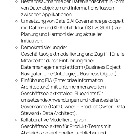
Bestandsaufnahme der Datenlandschaft in Form
von Datenobjekten und Informationsflüssen
zwischen Applikationen
Umsetzung von Data & AI Governance gekoppelt
mit Daten- und KI-Architektur (IST vs SOLL) zur
Planung und Harmonisierung aktueller
Initiativen.
Demokratisierung der
Geschäftsobjektmodellierung und Zugriff für alle
Mitarbeiter durch Einführung einer
Datenmanagementplattform (Business Object
Navigator, eine Ontologie je Business Object).
Einführung EIA (Enterprise Information
Architecture) mit unternehmensweitem
Geschäftsobjektkatalog, Blueprints für
umsetzende Anwendungen und rollenbasierter
Governance (Data Owner = Product Owner, Data
Steward / Data Architect).
Kollaborative Modellierung von
Geschäftsobjekten für Produkt-Teams mit
Abgleich konzeptioneller, fachlicher und