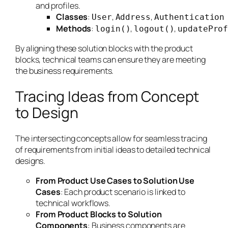
and profiles.
Classes
:
,
,
User
Address
Authentication
Methods
:
,
,
login()
logout()
updatePro
By aligning these solution blocks with the product
blocks, technical teams can ensure they are meeting
the business requirements.
Tracing Ideas from Concept
to Design
The intersecting concepts allow for seamless tracing
of requirements from initial ideas to detailed technical
designs.
From Product Use Cases to Solution Use
Cases
: Each product scenario is linked to
technical workflows.
From Product Blocks to Solution
Components
: Business components are