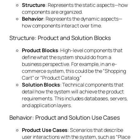
Structure
: Represents the static aspects—how
components are organized.
Behavior
: Represents the dynamic aspects—
how components interact over time.
Structure: Product and Solution Blocks
Product Blocks
: High-level components that
define what the system should do from a
business perspective. For example, in an e-
commerce system, this could be the “Shopping
Cart” or “Product Catalog.”
Solution Blocks
: Technical components that
detail how the system will achieve the product
requirements. This includes databases, servers,
and application layers.
Behavior: Product and Solution Use Cases
Product Use Cases
: Scenarios that describe
user interactions with the system, such as “Place