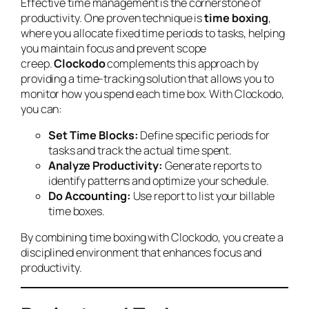
Effective time management is the cornerstone of
productivity. One proven technique is
time boxing
,
where you allocate fixed time periods to tasks, helping
you maintain focus and prevent scope
creep.
Clockodo
complements this approach by
providing a time-tracking solution that allows you to
monitor how you spend each time box. With Clockodo,
you can:
Set Time Blocks:
Define specific periods for
tasks and track the actual time spent.
Analyze Productivity:
Generate reports to
identify patterns and optimize your schedule.
Do Accounting:
Use report to list your billable
time boxes.
By combining time boxing with Clockodo, you create a
disciplined environment that enhances focus and
productivity.