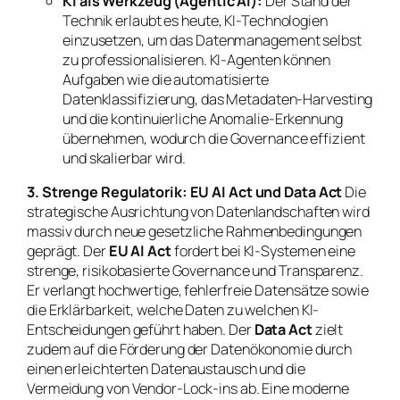
KI als Werkzeug (Agentic AI):
Der Stand der
Technik erlaubt es heute, KI-Technologien
einzusetzen, um das Datenmanagement selbst
zu professionalisieren. KI-Agenten können
Aufgaben wie die automatisierte
Datenklassifizierung, das Metadaten-Harvesting
und die kontinuierliche Anomalie-Erkennung
übernehmen, wodurch die Governance effizient
und skalierbar wird.
3. Strenge Regulatorik: EU AI Act und Data Act
Die
strategische Ausrichtung von Datenlandschaften wird
massiv durch neue gesetzliche Rahmenbedingungen
geprägt. Der
EU AI Act
fordert bei KI-Systemen eine
strenge, risikobasierte Governance und Transparenz.
Er verlangt hochwertige, fehlerfreie Datensätze sowie
die Erklärbarkeit, welche Daten zu welchen KI-
Entscheidungen geführt haben. Der
Data Act
zielt
zudem auf die Förderung der Datenökonomie durch
einen erleichterten Datenaustausch und die
Vermeidung von Vendor-Lock-ins ab. Eine moderne