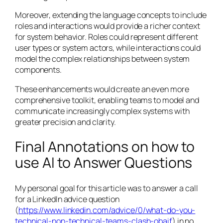
Moreover, extending the language concepts to include
roles and interactions would provide a richer context
for system behavior. Roles could represent different
user types or system actors, while interactions could
model the complex relationships between system
components.
These enhancements would create an even more
comprehensive toolkit, enabling teams to model and
communicate increasingly complex systems with
greater precision and clarity.
Final Annotations on how to
use AI to Answer Questions
My personal goal for this article was to answer a call
for a LinkedIn advice question
(
https://www.linkedin.com/advice/0/what-do-you-
technical-non-technical-teams-clash-obaif
) in no