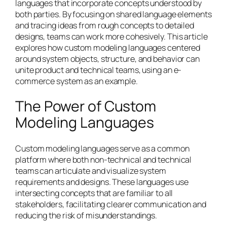
languages that incorporate concepts understood by
both parties. By focusing on shared language elements
and tracing ideas from rough concepts to detailed
designs, teams can work more cohesively. This article
explores how custom modeling languages centered
around system objects, structure, and behavior can
unite product and technical teams, using an e-
commerce system as an example.
The Power of Custom
Modeling Languages
Custom modeling languages serve as a common
platform where both non-technical and technical
teams can articulate and visualize system
requirements and designs. These languages use
intersecting concepts that are familiar to all
stakeholders, facilitating clearer communication and
reducing the risk of misunderstandings.