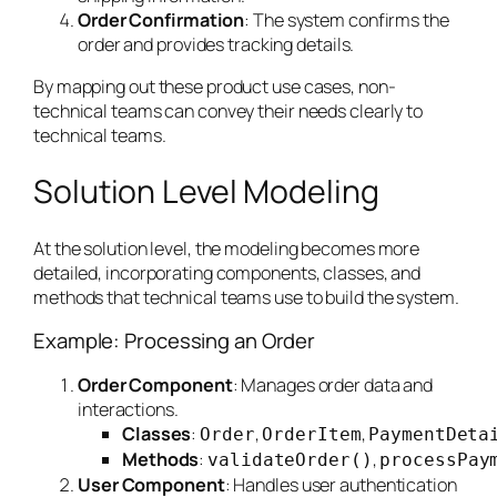
Order Confirmation
: The system confirms the
order and provides tracking details.
By mapping out these product use cases, non-
technical teams can convey their needs clearly to
technical teams.
Solution Level Modeling
At the solution level, the modeling becomes more
detailed, incorporating components, classes, and
methods that technical teams use to build the system.
Example: Processing an Order
Order Component
: Manages order data and
interactions.
Classes
:
,
,
Order
OrderItem
PaymentDeta
Methods
:
,
validateOrder()
processPay
User Component
: Handles user authentication